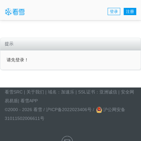
登录
注册
提示
请先登录！
看雪SRC
|
关于我们
| 域名：
加速乐
| SSL证书：
亚洲诚信
|
安全网
易易盾
|
看雪APP
©2000 - 2026 看雪 /
沪ICP备2022023406号
/
沪公网安备
31011502006611号