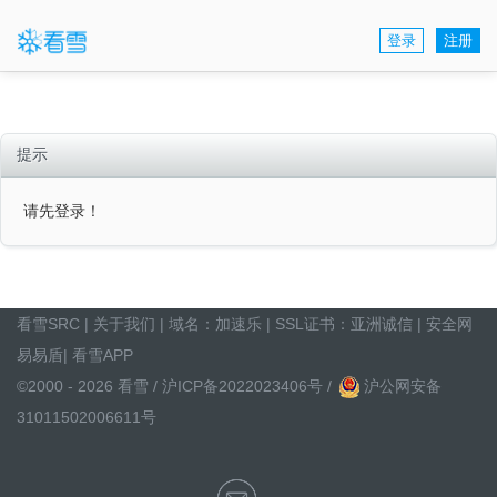
登录
注册
提示
请先登录！
看雪SRC
|
关于我们
| 域名：
加速乐
| SSL证书：
亚洲诚信
|
安全网
易易盾
|
看雪APP
©2000 - 2026 看雪 /
沪ICP备2022023406号
/
沪公网安备
31011502006611号