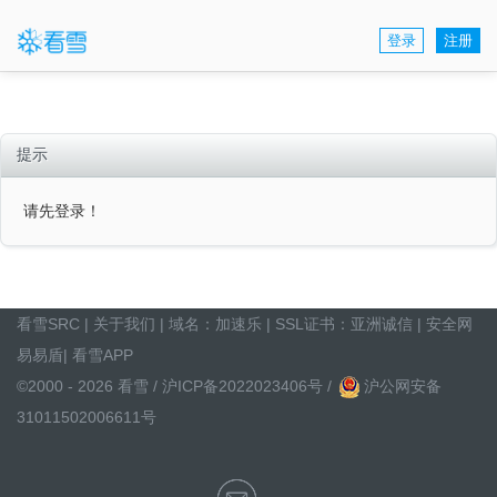
登录
注册
提示
请先登录！
看雪SRC
|
关于我们
| 域名：
加速乐
| SSL证书：
亚洲诚信
|
安全网
易易盾
|
看雪APP
©2000 - 2026 看雪 /
沪ICP备2022023406号
/
沪公网安备
31011502006611号