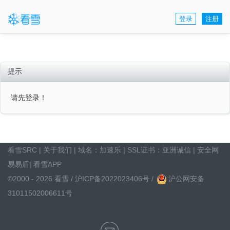
登录
注册
提示
请先登录！
看雪SRC
|
关于我们
| 域名：
加速乐
| SSL证书：
亚洲诚信
|
安全网
易易盾
|
看雪APP
©2000 - 2026 看雪 /
沪ICP备2022023406号
/
沪公网安备
31011502006611号