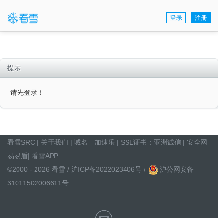
登录
注册
提示
请先登录！
看雪SRC
|
关于我们
| 域名：
加速乐
| SSL证书：
亚洲诚信
|
安全网
易易盾
|
看雪APP
©2000 - 2026 看雪 /
沪ICP备2022023406号
/
沪公网安备
31011502006611号