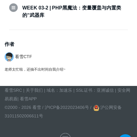
WEEK 03-2 | PHP黑魔法：变量覆盖与内置类
的“武器库
作者
看雪CTF
老师太忙啦，还抽不出时间自我介绍~
看雪SRC
|
关于我们
| 域名：
加速乐
| SSL证书：
亚洲诚信
|
安全网
易易盾
|
看雪APP
©2000 - 2026 看雪 /
沪ICP备2022023406号
/
沪公网安备
31011502006611号