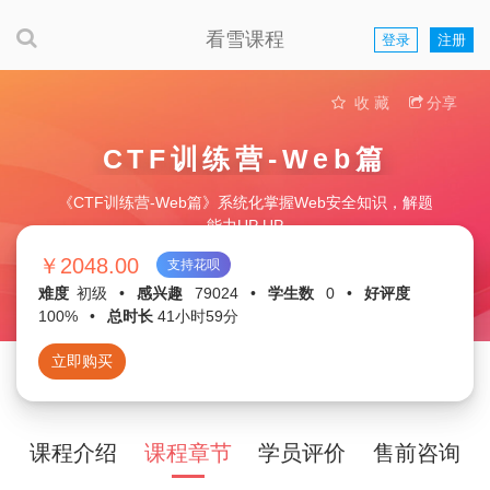
看雪课程
登录
注册
收 藏
分享
CTF训练营-Web篇
《CTF训练营-Web篇》系统化掌握Web安全知识，解题
能力UP UP
￥2048.00
支持花呗
难度
初级
•
感兴趣
79024
•
学生数
0
•
好评度
100%
•
总时长
41小时59分
立即购买
课程介绍
课程章节
学员评价
售前咨询