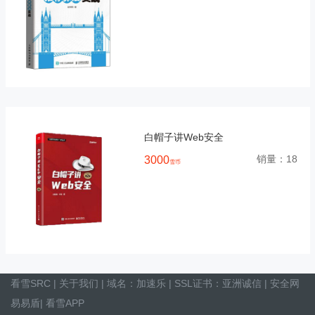
白帽子讲Web安全
销量：
18
3000
雪币
看雪SRC
|
关于我们
| 域名：
加速乐
| SSL证书：
亚洲诚信
|
安全网
易易盾
|
看雪APP