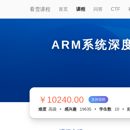
看雪课程
首页
课程
问答
CTF
ARM系统深
￥10240.00
支持花呗
难度
高级
•
感兴趣
19635
•
学生数
10
•