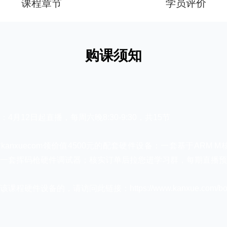
课程章节
学员评价
购课须知
4月12日起直播，每周六晚8:30-9:30，共15节
kanxuecom领价值4500元的配套硬件设备：一套基于ARM M
+一套挥码枪硬件调试器；核实订单后拉您进学习群，每期直播
程硬件设备的，请访问此链接：https://www.kanxue.com/book-le