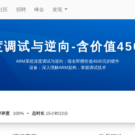
社区
招聘
峰会
发现
度调试与逆向-含价值45
ARM系统深度调试与逆向；报名即赠价值4500元的硬件
设备；深入理解ARM架构，掌握调试技术
好评度
100%
•
总时长
15小时22分