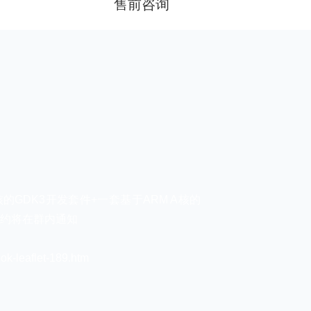
售前咨询
核的GDK3开发套件+一套基于ARM A核的
预约将在群内通知
aflet-189.htm