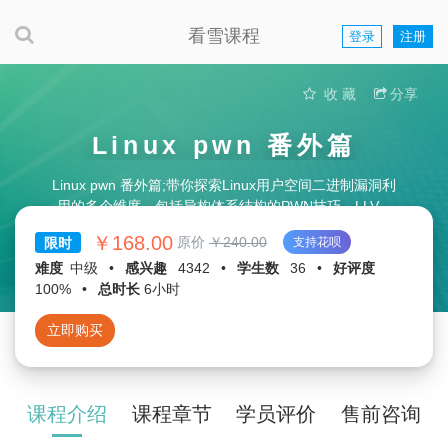
看雪课程
登录
注册
收 藏
分享
Linux pwn 番外篇
Linux pwn 番外篇;带你探索Linux用户空间二进制漏洞利
用的多个维度，包括异构体系结构的PWN技巧、LLVM
PASS PWN技术，以及基于musl libc的漏洞利用方法。
￥168.00
原价
￥240.00
限时
支持花呗
难度
中级
•
感兴趣
4342
•
学生数
36
•
好评度
100%
•
总时长
6小时
立即购买
课程介绍
课程章节
学员评价
售前咨询