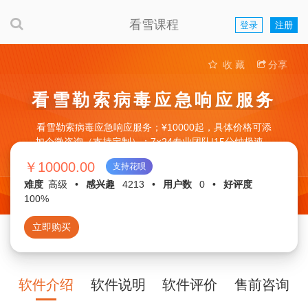
看雪课程
登录
注册
收 藏
分享
看雪勒索病毒应急响应服务
看雪勒索病毒应急响应服务；¥10000起，具体价格可添
加企微咨询（支持定制）；7×24专业团队|15分钟极速响
应
￥10000.00
支持花呗
难度
高级
•
感兴趣
4213
•
用户数
0
•
好评度
100%
立即购买
软件介绍
软件说明
软件评价
售前咨询