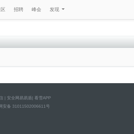
社区
招聘
峰会
发现
信
|
安全网易易盾
|
看雪APP
安备 31011502006611号