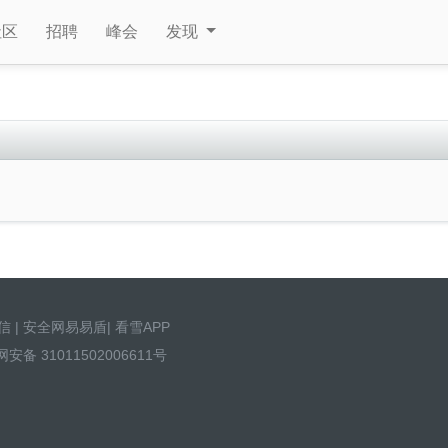
社区
招聘
峰会
发现
信
|
安全网易易盾
|
看雪APP
安备 31011502006611号