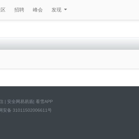
社区
招聘
峰会
发现
信
|
安全网易易盾
|
看雪APP
安备 31011502006611号