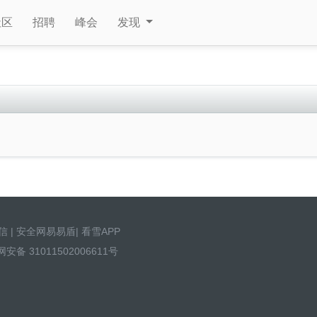
社区
招聘
峰会
发现
信
|
安全网易易盾
|
看雪APP
安备 31011502006611号