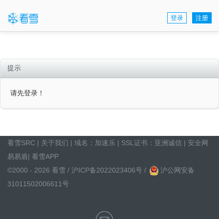
登录
注册
提示
请先登录！
看雪SRC
|
关于我们
| 域名：
加速乐
| SSL证书：
亚洲诚信
|
安全网
易易盾
|
看雪APP
©2000 - 2026 看雪 /
沪ICP备2022023406号
/
沪公网安备
31011502006611号