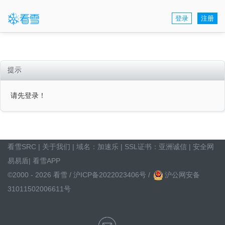
登录
注册
提示
请先登录！
看雪SRC
|
关于我们
| 域名：
加速乐
| SSL证书：
亚洲诚信
|
安全网
易易盾
|
看雪APP
©2000 - 2026 看雪 /
沪ICP备2022023406号
/
沪公网安备
31011502006611号