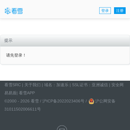
登录
注册
提示
请先登录！
看雪SRC
|
关于我们
| 域名：
加速乐
| SSL证书：
亚洲诚信
|
安全网
易易盾
|
看雪APP
©2000 - 2026 看雪 /
沪ICP备2022023406号
/
沪公网安备
31011502006611号