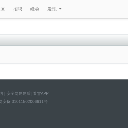
社区
招聘
峰会
发现
信
|
安全网易易盾
|
看雪APP
安备 31011502006611号