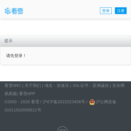
登录
注册
提示
请先登录！
看雪SRC
|
关于我们
| 域名：
加速乐
| SSL证书：
亚洲诚信
|
安全网
易易盾
|
看雪APP
©2000 - 2026 看雪 /
沪ICP备2022023406号
/
沪公网安备
31011502006611号