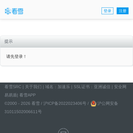
登录
注册
提示
请先登录！
看雪SRC
|
关于我们
| 域名：
加速乐
| SSL证书：
亚洲诚信
|
安全网
易易盾
|
看雪APP
©2000 - 2026 看雪 /
沪ICP备2022023406号
/
沪公网安备
31011502006611号