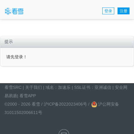
登录
注册
提示
请先登录！
看雪SRC
|
关于我们
| 域名：
加速乐
| SSL证书：
亚洲诚信
|
安全网
易易盾
|
看雪APP
©2000 - 2026 看雪 /
沪ICP备2022023406号
/
沪公网安备
31011502006611号