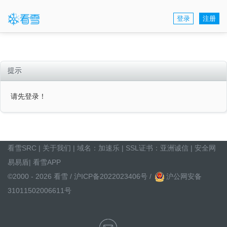
登录
注册
提示
请先登录！
看雪SRC
|
关于我们
| 域名：
加速乐
| SSL证书：
亚洲诚信
|
安全网
易易盾
|
看雪APP
©2000 - 2026 看雪 /
沪ICP备2022023406号
/
沪公网安备
31011502006611号