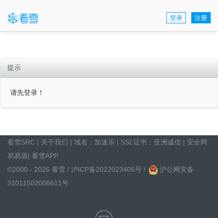
登录
注册
提示
请先登录！
看雪SRC
|
关于我们
| 域名：
加速乐
| SSL证书：
亚洲诚信
|
安全网
易易盾
|
看雪APP
©2000 - 2026 看雪 /
沪ICP备2022023406号
/
沪公网安备
31011502006611号