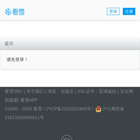
登录
注册
提示
请先登录！
看雪SRC
|
关于我们
| 域名：
加速乐
| SSL证书：
亚洲诚信
|
安全网
易易盾
|
看雪APP
©2000 - 2026 看雪 /
沪ICP备2022023406号
/
沪公网安备
31011502006611号