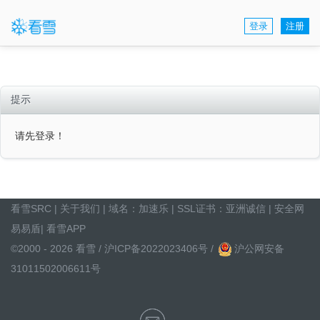
登录
注册
提示
请先登录！
看雪SRC
|
关于我们
| 域名：
加速乐
| SSL证书：
亚洲诚信
|
安全网
易易盾
|
看雪APP
©2000 - 2026 看雪 /
沪ICP备2022023406号
/
沪公网安备
31011502006611号