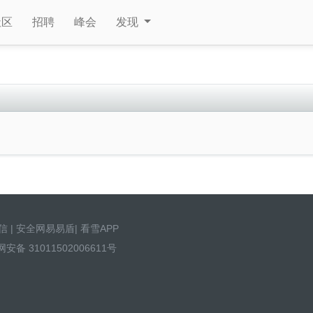
社区
招聘
峰会
发现
信
|
安全网易易盾
|
看雪APP
安备 31011502006611号