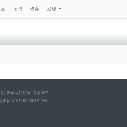
社区
招聘
峰会
发现
信
|
安全网易易盾
|
看雪APP
安备 31011502006611号