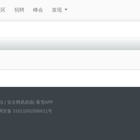
社区
招聘
峰会
发现
信
|
安全网易易盾
|
看雪APP
安备 31011502006611号