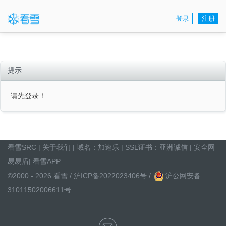
登录
注册
提示
请先登录！
看雪SRC
|
关于我们
| 域名：
加速乐
| SSL证书：
亚洲诚信
|
安全网
易易盾
|
看雪APP
©2000 - 2026 看雪 /
沪ICP备2022023406号
/
沪公网安备
31011502006611号