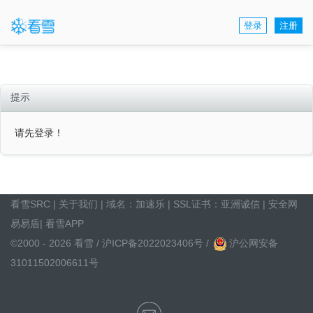
登录
注册
提示
请先登录！
看雪SRC
|
关于我们
| 域名：
加速乐
| SSL证书：
亚洲诚信
|
安全网
易易盾
|
看雪APP
©2000 - 2026 看雪 /
沪ICP备2022023406号
/
沪公网安备
31011502006611号