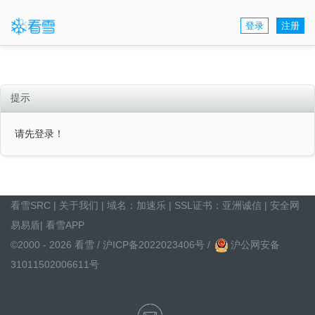
登录
注册
提示
请先登录！
看雪SRC
|
关于我们
| 域名：
加速乐
| SSL证书：
亚洲诚信
|
安全网
易易盾
|
看雪APP
©2000 - 2026 看雪 /
沪ICP备2022023406号
/
沪公网安备
31011502006611号