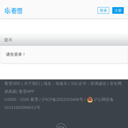
登录
注册
提示
请先登录！
看雪SRC
|
关于我们
| 域名：
加速乐
| SSL证书：
亚洲诚信
|
安全网
易易盾
|
看雪APP
©2000 - 2026 看雪 /
沪ICP备2022023406号
/
沪公网安备
31011502006611号