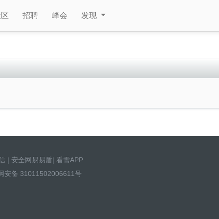
社区
招聘
峰会
发现
信
|
安全网易易盾
|
看雪APP
安备 31011502006611号