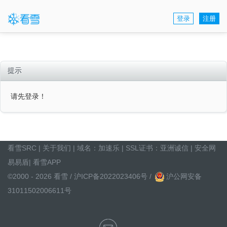
登录
注册
提示
请先登录！
看雪SRC
|
关于我们
| 域名：
加速乐
| SSL证书：
亚洲诚信
|
安全网
易易盾
|
看雪APP
©2000 - 2026 看雪 /
沪ICP备2022023406号
/
沪公网安备
31011502006611号