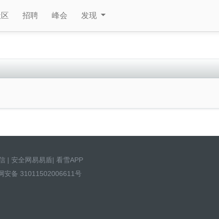
社区
招聘
峰会
发现
信
|
安全网易易盾
|
看雪APP
安备 31011502006611号