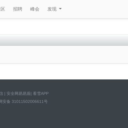
社区
招聘
峰会
发现
信
|
安全网易易盾
|
看雪APP
安备 31011502006611号