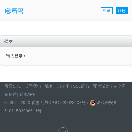
登录
注册
提示
请先登录！
看雪SRC
|
关于我们
| 域名：
加速乐
| SSL证书：
亚洲诚信
|
安全网
易易盾
|
看雪APP
©2000 - 2026 看雪 /
沪ICP备2022023406号
/
沪公网安备
31011502006611号