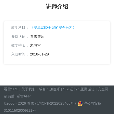
讲师介绍
教学科目：
《安卓U3D手游的安全分析》
资质认证：
看雪讲师
教学特长：
未填写
入驻时间：
2018-01-29
看雪SRC
|
关于我们
| 域名：
加速乐
| SSL证书：
亚洲诚信
|
安全网
易易盾
|
看雪APP
©2000 - 2026 看雪 /
沪ICP备2022023406号
/
沪公网安备
31011502006611号