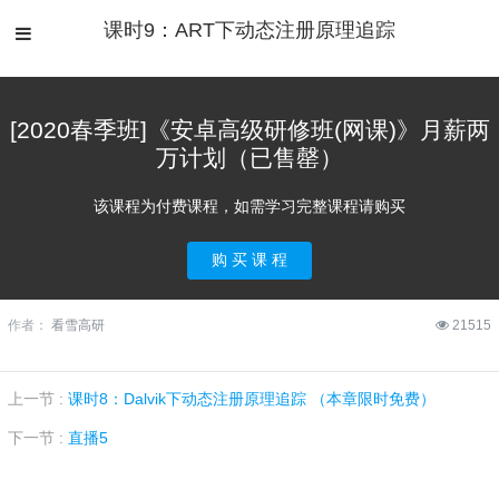
课时9：ART下动态注册原理追踪
[2020春季班]《安卓高级研修班(网课)》月薪两
万计划（已售罄）
该课程为付费课程，如需学习完整课程请购买
购 买 课 程
作者：
看雪高研
21515
上一节 :
课时8：Dalvik下动态注册原理追踪 （本章限时免费）
下一节 :
直播5