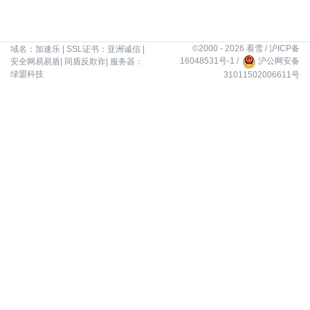
©2000 - 2026 看雪 /
沪ICP备
域名：
加速乐
| SSL证书：
亚洲诚信
|
16048531号-1
/
沪公网安备
安全网易易盾
|
同盾反欺诈
| 服务器：
绿盟科技
31011502006611号