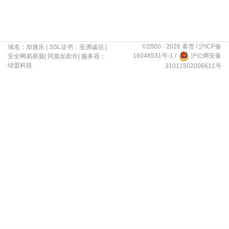
©2000 - 2026 看雪 /
沪ICP备
域名：
加速乐
| SSL证书：
亚洲诚信
|
16048531号-1
/
沪公网安备
安全网易易盾
|
同盾反欺诈
| 服务器：
绿盟科技
31011502006611号