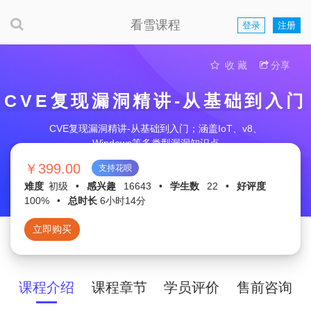
看雪课程
登录
注册
收 藏
分享
CVE复现漏洞精讲-从基础到入门
CVE复现漏洞精讲-从基础到入门；涵盖IoT、v8、
Windows等多类型漏洞知识点
￥399.00
支持花呗
难度
初级
•
感兴趣
16643
•
学生数
22
•
好评度
100%
•
总时长
6小时14分
立即购买
课程介绍
课程章节
学员评价
售前咨询