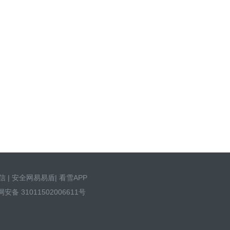
信
|
安全网易易盾
|
看雪APP
安备 31011502006611号