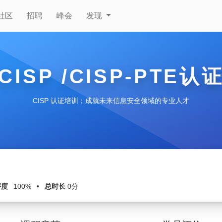
社区
招聘
峰会
发现
CISP /CISP-PTE认
CISP 认证培训；成就未来信息安全领域的专业人才
评度
100%
•
总时长
0分