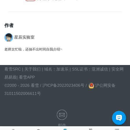
作者
星辰实验室
老师太忙啦，还抽不出时间自我介绍~
看雪SRC
|
关于我们
| 域名：
加速乐
| SSL证书：
亚洲诚信
|
安全网
易易盾
|
看雪APP
©2000 - 2026 看雪 /
沪ICP备2022023406号
/
沪公网安备
31011502006611号
邮件