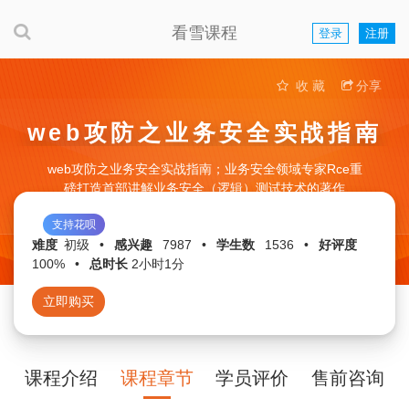
看雪课程
登录
注册
收 藏
分享
web攻防之业务安全实战指南
web攻防之业务安全实战指南；业务安全领域专家Rce重
磅打造首部讲解业务安全（逻辑）测试技术的著作
支持花呗
难度
初级
•
感兴趣
7987
•
学生数
1536
•
好评度
100%
•
总时长
2小时1分
立即购买
课程介绍
课程章节
学员评价
售前咨询