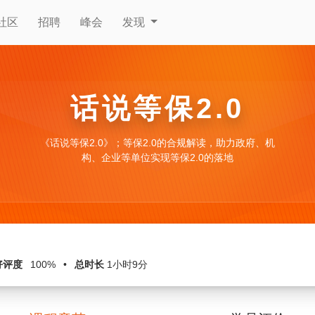
社区
招聘
峰会
发现
话说等保2.0
《话说等保2.0》；等保2.0的合规解读，助力政府、机
构、企业等单位实现等保2.0的落地
好评度
100%
•
总时长
1小时9分