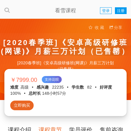
看雪课程
登录
注册
收 藏
分享
[2020春季班]《安卓高级研修班
(网课)》月薪三万计划（已售罄）
[2020春季班]《安卓高级研修班(网课)》月薪三万计划
（已售罄）
￥7999.00
支持花呗
难度
高级
•
感兴趣
22235
•
学生数
82
•
好评度
100%
•
总时长
148小时57分
立即购买
课程介绍
课程章节
学员评价
售前咨询