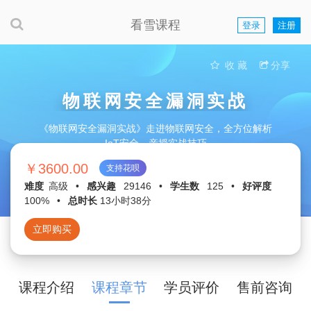
看雪课程
登录
注册
收 藏
分享
物联网安全漏洞实战
《物联网安全漏洞实战》走进物联网安全，全方位解析
IoT安全，亲授实战技巧
￥3600.00
支持花呗
难度
高级
•
感兴趣
29146
•
学生数
125
•
好评度
100%
•
总时长
13小时38分
立即购买
课程介绍
课程章节
学员评价
售前咨询