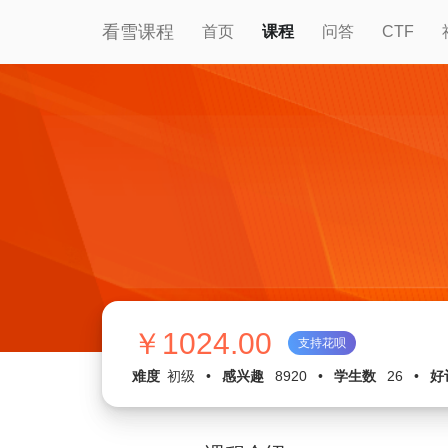
看雪课程
首页
课程
问答
CTF
￥1024.00
支持花呗
难度
初级
•
感兴趣
8920
•
学生数
26
•
好