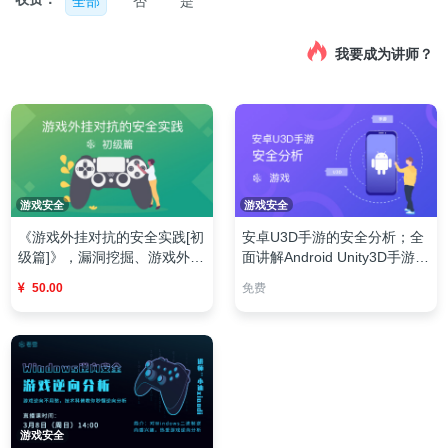
全部
否
是
我要成为讲师？
游戏安全
游戏安全
《游戏外挂对抗的安全实践[初
安卓U3D手游的安全分析；全
级篇]》，漏洞挖掘、游戏外
面讲解Android Unity3D手游从
挂、掌握游戏漏洞挖掘方法，
逆向分析、修改及解密修复等
50.00
免费
熟练运用漏洞挖掘工具
流程
游戏安全