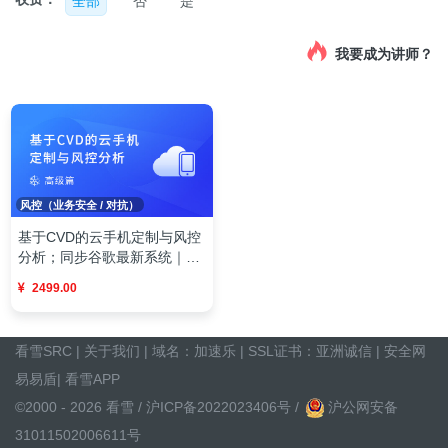
全部
否
是
我要成为讲师？
风控（业务安全 / 对抗）
基于CVD的云手机定制与风控
分析；同步谷歌最新系统｜内
核级定制突破｜高阶风控对抗
2499.00
前沿技术实战
看雪SRC
|
关于我们
| 域名：
加速乐
| SSL证书：
亚洲诚信
|
安全网
易易盾
|
看雪APP
©2000 - 2026 看雪 /
沪ICP备2022023406号
/
沪公网安备
31011502006611号