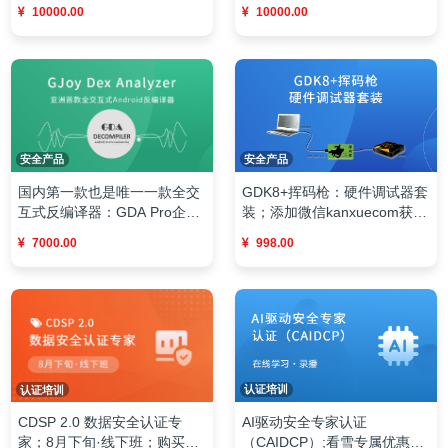
加工作人员咨询
企微咨询（支持定制）；7×24
10000.00
10000.00
专业团队|15分钟极速响应
安全产品
安全产品
GDK8+挥码枪：硬件调试器套
国内第一款也是唯一一款全交
装；添加微信kanxuecom获取
互式反编译器：GDA Pro企业
设备
版
998.00
7000.00
认证培训
认证培训
AI驱动安全专家认证
CDSP 2.0 数据安全认证专
（CAIDCP）;看雪专属优惠
家；8月下旬·线下班；购买后